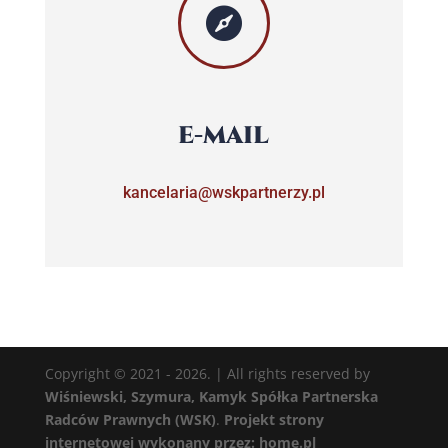

E-MAIL
kancelaria@wskpartnerzy.pl
Copyright © 2021 - 2026. | All rights reserved by
Wiśniewski, Szymura, Kamyk Spółka Partnerska
Radców Prawnych (WSK)
.
Projekt strony
internetowej wykonany przez: home.pl